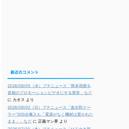
最近のコメント
2026/08/05（水）プチニュース「熊本視察を
首相のプロモーションビデオにする異常」など
に
カオス
より
2026/08/02（日）プチニュース「進次郎クー
ラー”300台搬入も「電源がなく機材は置かれた
まま」」など
に
正義マン界
より
2026/07/30（木）プチニュース「ひろゆき新