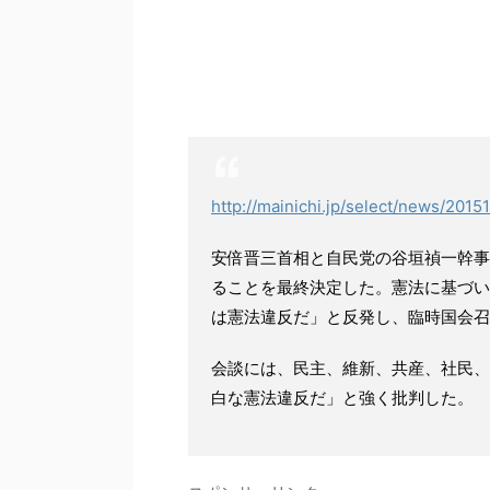
http://mainichi.jp/select/news/20
安倍晋三首相と自民党の谷垣禎一幹事
ることを最終決定した。憲法に基づい
は憲法違反だ」と反発し、臨時国会召
会談には、民主、維新、共産、社民、
白な憲法違反だ」と強く批判した。