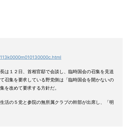
151113k0000m010130000c.html
長は１２日、首相官邸で会談し、臨時国会の召集を見送
て召集を要求している野党側は「臨時国会を開かないの
集を改めて要求する方針だ。
生活の５党と参院の無所属クラブの幹部が出席し、「明