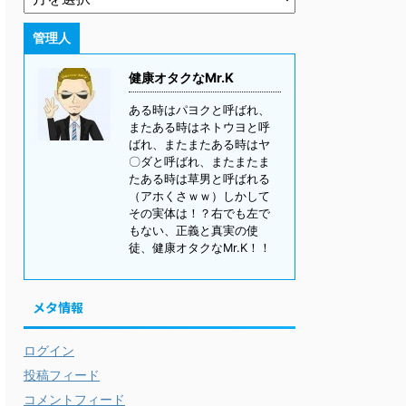
管理人
健康オタクなMr.K
ある時はパヨクと呼ばれ、
またある時はネトウヨと呼
ばれ、またまたある時はヤ
〇ダと呼ばれ、またまたま
たある時は草男と呼ばれる
（アホくさｗｗ）しかして
その実体は！？右でも左で
もない、正義と真実の使
徒、健康オタクなMr.K！！
メタ情報
ログイン
投稿フィード
コメントフィード