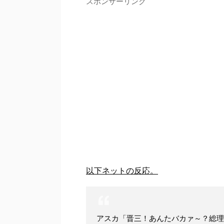
スポンサーリンク
以下ネットの反応。
アスカ「晋三！あんたバカァ～？総理