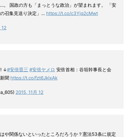
…。 国政の方も「まっとうな政治」が望まれます。 「安
召集見送り決定」...
https://t.co/c3Yjq2cMwt
 12
 ↓
#安倍晋三
#安倍ヤメロ
安倍首相：谷垣幹事長と会
日新聞
https://t.co/fzt6JkIxAk
_605)
2015, 11月 12
はや関係ないといったところだろうか？憲法53条に規定