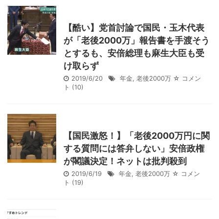
【酷い】党首討論で国民・玉木代表
が「老後2000万」報告書を手渡そう
とするも、安倍総理も麻生大臣も受
け取らず
2019/6/20
年金
,
老後2000万
☆ コメン
ト
(10)
【国民激怒！】「老後2000万円に関
する質問には答弁しない」安倍政権
が閣議決定！ネットは批判殺到
2019/6/19
年金
,
老後2000万
☆ コメン
ト
(19)