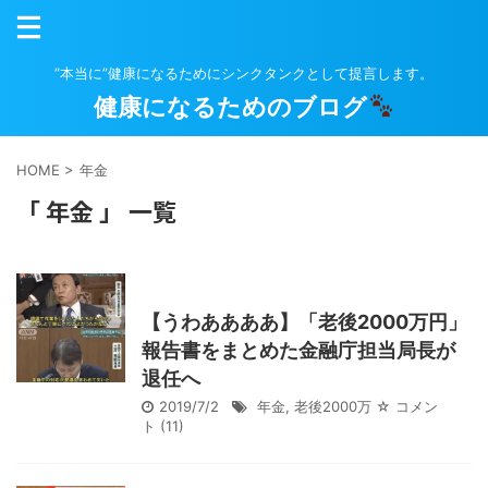
”本当に”健康になるためにシンクタンクとして提言します。
健康になるためのブログ
HOME
>
年金
「 年金 」 一覧
【うわああああ】「老後2000万円」
報告書をまとめた金融庁担当局長が
退任へ
2019/7/2
年金
,
老後2000万
☆ コメン
ト
(11)