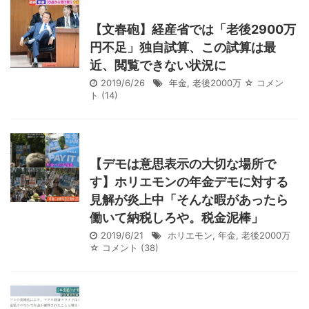
【文春砲】経産省では「老後2900万
円不足」独自試算、この試算は最
近、閲覧できない状況に
2019/6/26
年金
,
老後2000万
☆ コメン
ト
(14)
【デモは意思表示の大切な場所で
す】ホリエモンの年金デモに対する
見解が炎上中「そんな暇があったら
働いて納税しろや。税金泥棒」
2019/6/21
ホリエモン
,
年金
,
老後2000万
☆ コメント
(38)