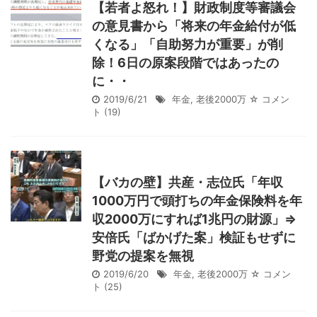
【若者よ怒れ！】財政制度等審議会
の意見書から「将来の年金給付が低
くなる」「自助努力が重要」が削
除！6日の原案段階ではあったの
に・・
2019/6/21
年金
,
老後2000万
☆ コメン
ト
(19)
【バカの壁】共産・志位氏「年収
1000万円で頭打ちの年金保険料を年
収2000万にすれば1兆円の財源」⇒
安倍氏「ばかげた案」検証もせずに
野党の提案を無視
2019/6/20
年金
,
老後2000万
☆ コメン
ト
(25)