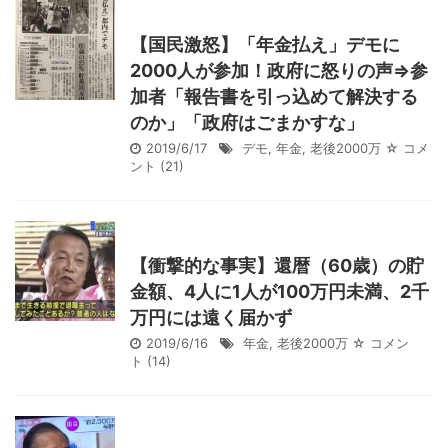
【国民激怒】「年金払え」デモに
2000人が参加！政府に怒りの声⇒参
加者「報告書を引っ込めて解決する
のか」「政府はごまかすな」
2019/6/17
デモ
,
年金
,
老後2000万
☆ コメ
ント
(21)
【衝撃的な事実】還暦（60歳）の貯
金額、4人に1人が100万円未満、2千
万円には遠く届かず
2019/6/16
年金
,
老後2000万
☆ コメン
ト
(14)