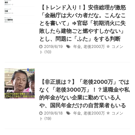
【トレンド入り！】安倍総理が激怒
「金融庁は大バカ者だな。こんなこ
とを書いて」⇒官邸「初期消火に失
敗したら建物ごと燃やすしかない」
とし、問題に「ふた」をする判断
2019/6/19
年金
,
老後2000万
☆ コメン
ト
(10)
【非正規は？】「老後2000万」では
なく「老後3000万」！？退職金や私
的年金がない企業に勤めている人
や、国民年金だけの自営業者もいる
2019/6/18
年金
,
老後2000万
☆ コメン
ト
(19)