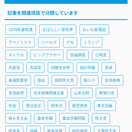
記事を関連項目で分類しています
2019年参院選
すばらしい新世界
れいわ新選組
アベノミクス
シールズ
デモ
トランプ
ネトウヨ
ビッグブラザー
世論調査
公明党
共産党
共謀罪
内閣支持率
加計学園
原発
参議院選挙
国会
国民民主党
報ステ
安倍政権
安倍総理
安全保障関連法案
山本太郎
希望の党
年金
憲法改正
戦争法
新型肺炎
東京五輪
桜を見る会
森友学園
森友学園問題
民主党
民進党
沖縄
熊本地震
稲田朋美
立憲民主党