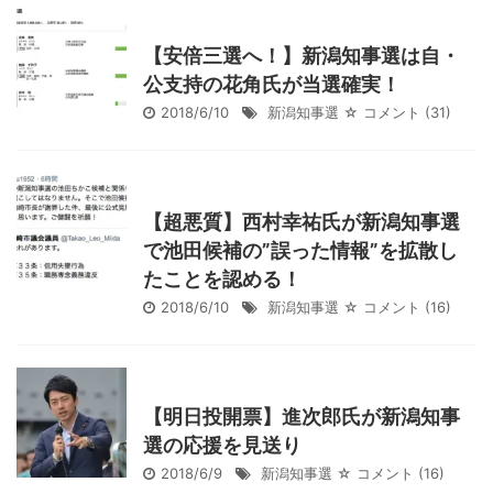
【安倍三選へ！】新潟知事選は自・
公支持の花角氏が当選確実！
2018/6/10
新潟知事選
☆ コメント
(31)
【超悪質】西村幸祐氏が新潟知事選
で池田候補の”誤った情報”を拡散し
たことを認める！
2018/6/10
新潟知事選
☆ コメント
(16)
【明日投開票】進次郎氏が新潟知事
選の応援を見送り
2018/6/9
新潟知事選
☆ コメント
(16)