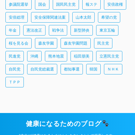
参議院選挙
国会
国民民主党
報ステ
安倍政権
安倍総理
安全保障関連法案
山本太郎
希望の党
年金
憲法改正
戦争法
新型肺炎
東京五輪
桜を見る会
森友学園
森友学園問題
民主党
民進党
沖縄
熊本地震
稲田朋美
立憲民主党
自民党
自民党総裁選
都知事選
韓国
ＮＨＫ
ＴＰＰ
健康になるためのブログ