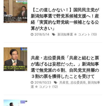
【この道しかない！】国民民主党が
新潟知事選で野党系候補支援へ！産
経「実質的な野党統一候補となる公
算が大きい」
2018/5/14
新潟知事選
☆ コメント
(10)
共産・志位委員長「共産と組むと票
が逃げるは妄想だった。」新潟知事
選で無党派の６割、自民党支持層の
３割の票を獲得したことを受けて
2016/10/23
共産党
,
志位委員長
,
新潟知事
選
☆ コメント
(12)