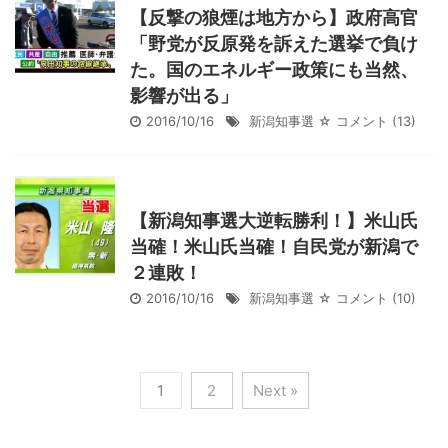
【反撃の狼煙は地方から】政府高官
「野党が反原発を訴えた選挙で負け
た。国のエネルギー政策にも当然、
影響が出る」
2016/10/16
新潟知事選
☆ コメント
(13)
【新潟知事選大逆転勝利！】米山氏
当確！米山氏当確！自民党が新潟で
２連敗！
2016/10/16
新潟知事選
☆ コメント
(10)
1
2
Next »