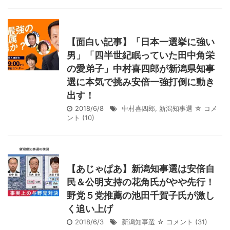
【面白い記事】「日本一選挙に強い
男」「四半世紀眠っていた田中角栄
の愛弟子」中村喜四郎が新潟県知事
選に本気で挑み安倍一強打倒に動き
出す！
2018/6/8
中村喜四郎
,
新潟知事選
☆ コメ
ント
(10)
【あじゃぱあ】新潟知事選は安倍自
民＆公明支持の花角氏がやや先行！
野党５党推薦の池田千賀子氏が激し
く追い上げ
2018/6/3
新潟知事選
☆ コメント
(31)