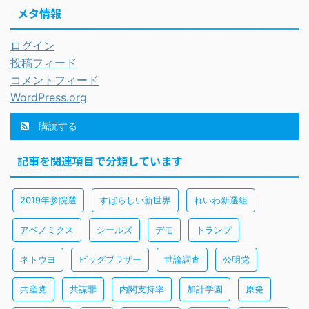
メタ情報
ログイン
投稿フィード
コメントフィード
WordPress.org
購読する
記事を関連項目で分類しています
2019年参院選
すばらしい新世界
れいわ新選組
アベノミクス
シールズ
デモ
トランプ
ネトウヨ
ビッグブラザー
世論調査
公明党
共産党
共謀罪
内閣支持率
加計学園
原発