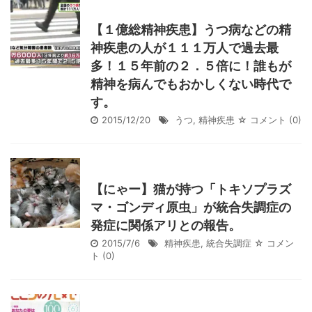
【１億総精神疾患】うつ病などの精
神疾患の人が１１１万人で過去最
多！１５年前の２．５倍に！誰もが
精神を病んでもおかしくない時代で
す。
2015/12/20
うつ
,
精神疾患
☆ コメント
(0)
【にゃー】猫が持つ「トキソプラズ
マ・ゴンディ原虫」が統合失調症の
発症に関係アリとの報告。
2015/7/6
精神疾患
,
統合失調症
☆ コメン
ト
(0)