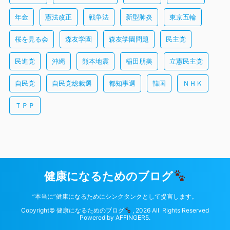
年金
憲法改正
戦争法
新型肺炎
東京五輪
桜を見る会
森友学園
森友学園問題
民主党
民進党
沖縄
熊本地震
稲田朋美
立憲民主党
自民党
自民党総裁選
都知事選
韓国
ＮＨＫ
ＴＰＰ
健康になるためのブログ
”本当に”健康になるためにシンクタンクとして提言します。
Copyright© 健康になるためのブログ
, 2026 All Rights Reserved
Powered by
AFFINGER5
.