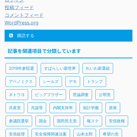
投稿フィード
コメントフィード
WordPress.org
購読する
記事を関連項目で分類しています
2019年参院選
すばらしい新世界
れいわ新選組
アベノミクス
シールズ
デモ
トランプ
ネトウヨ
ビッグブラザー
世論調査
公明党
共産党
共謀罪
内閣支持率
加計学園
原発
参議院選挙
国会
国民民主党
報ステ
安倍政権
安倍総理
安全保障関連法案
山本太郎
希望の党