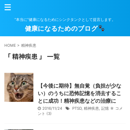
”本当に”健康になるためにシンクタンクとして提言します。
健康になるためのブログ
HOME
>
精神疾患
「 精神疾患 」 一覧
【今後に期待】無自覚（負担が少な
い）のうちに恐怖記憶を消去するこ
とに成功！精神疾患などの治療に
2016/11/24
PTSD
,
精神疾患
,
記憶
☆ コメ
ント
(3)