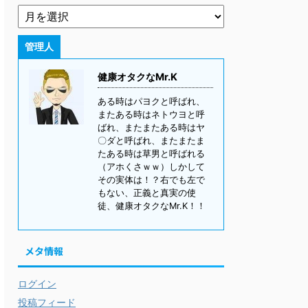
管理人
健康オタクなMr.K
ある時はパヨクと呼ばれ、
またある時はネトウヨと呼
ばれ、またまたある時はヤ
〇ダと呼ばれ、またまたま
たある時は草男と呼ばれる
（アホくさｗｗ）しかして
その実体は！？右でも左で
もない、正義と真実の使
徒、健康オタクなMr.K！！
メタ情報
ログイン
投稿フィード