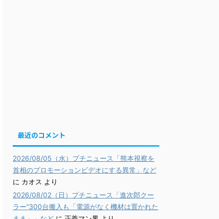
最近のコメント
2026/08/05（水）プチニュース「熊本視察を
首相のプロモーションビデオにする異常」など
に
カオス
より
2026/08/02（日）プチニュース「進次郎クー
ラー”300台搬入も「電源がなく機材は置かれた
まま」」など
に
正義マン界
より