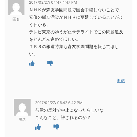
2017/02/27/ 04:47 4:47 PM
ＮＨＫが森友学園問題で国会中継しないことで、
安倍の飯友汚染がＮＨＫに蔓延していることがよ
匿名
くわかる。
テレビ東京のゆうがたサテライトでこの問題追及
をどんどん進めてほしい。
ＴＢＳの報道特集も森友学園問題を報じてほし
い。
返信
2017/02/27/ 06:42 6:42 PM
与党の反対で中止になったらしいな
こんなこと、許されるのか？
匿名