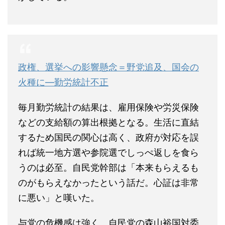
政権、選挙への影響懸念＝野党追及、国会の
火種に―勤労統計不正
毎月勤労統計の結果は、雇用保険や労災保険
などの支給額の算出根拠となる。生活に直結
するため国民の関心は高く、政府が対応を誤
れば統一地方選や参院選でしっぺ返しを食ら
うのは必至。自民党幹部は「本来もらえるも
のがもらえなかったという話だ。心証は非常
に悪い」と嘆いた。
与党の危機感は強く、自民党の森山裕国対委