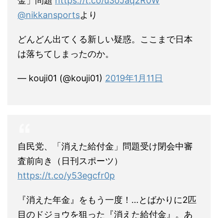
金」問題
https://t.co/u3oJaq2R0W
@nikkansports
より
どんどん出てくる新しい疑惑。ここまで日本
は落ちてしまったのか。
— kouji01 (@kouji01)
2019年1月11日
自民党、「消えた給付金」問題受け閉会中審
査前向き（日刊スポーツ）
https://t.co/y53egcfr0p
『消えた年金』をもう一度！…とばかりに2匹
目のドジョウを狙った『消えた給付金』。あ