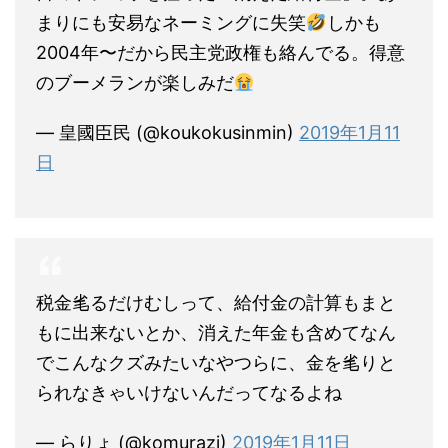
まりにも安易なネーミングに失笑
しかも
2004年〜だから民主党政権も絡んでる。得意
のブーメランが楽しみだ
— 皇國臣民 (@koukokusinmin)
2019年1月11
日
税金毟るだけむしって、給付金の計算もまと
もに出来ないとか、消えた年金も含めてなん
でこんなクズみたいなやつらに、金を毟りと
られなきゃいけないんだってなるよね
— らりょ (@komurazi)
2019年1月11日