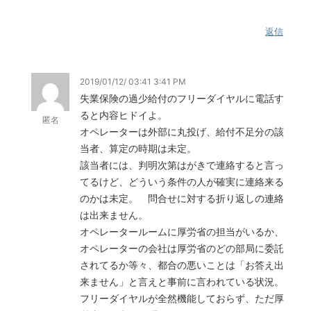
返信
2019/01/12/ 03:41 3:41 PM
失業保険の過少給付のフリーダイヤルに電話す
ると内容ヒドイよ。
匿名
オペレーターは外部に丸投げ、給付不足分の該
当者、算定の時期は未定。
該当者には、判明次第はがきで連絡すると言っ
てるけど、どういう条件の人が確実に連絡来る
のかは未定。 問合せに対する折り返しの連絡
は出来ません。
オペレータールームに厚労省の担当がいるか、
オペレーターの会社は厚労省のどの部局に委託
されてるか等々、都合の悪いことは「お答え出
来ません」と言えと事前に言われている状況。
フリーダイヤルが全然機能しておらず、ただ厚