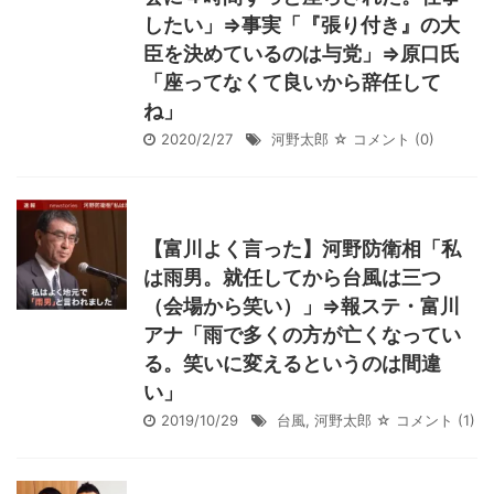
したい」⇒事実「『張り付き』の大
臣を決めているのは与党」⇒原口氏
「座ってなくて良いから辞任して
ね」
2020/2/27
河野太郎
☆ コメント
(0)
【富川よく言った】河野防衛相「私
は雨男。就任してから台風は三つ
（会場から笑い）」⇒報ステ・富川
アナ「雨で多くの方が亡くなってい
る。笑いに変えるというのは間違
い」
2019/10/29
台風
,
河野太郎
☆ コメント
(1)