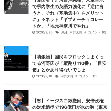
【愛国者？】河野沖縄相、米軍基地
で県内学生の英語力強化に「逆に言
うと、それ（基地集中）をメリット
に」⇒ネット「ギブミーチョコレー
トか」「地元神奈川でやれ」
2020/9/20
沖縄
,
河野太郎
☆ コメント
(0)
【噴飯物】国民をブロックしまくっ
てる河野氏が「縦割り110番」「目安
箱」とかあり得ないでしょ
2020/9/18
河野太郎
☆ コメント
(1)
【怒】イージス白紙撤回、安倍政権
の対米追従で196億円が水の泡（東京