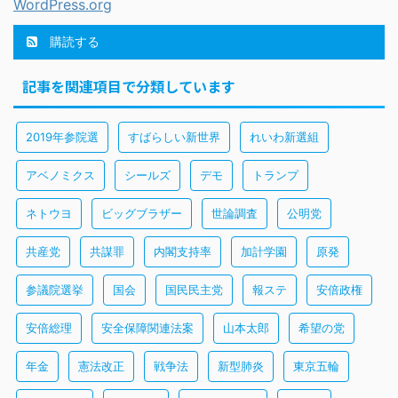
WordPress.org
購読する
記事を関連項目で分類しています
2019年参院選
すばらしい新世界
れいわ新選組
アベノミクス
シールズ
デモ
トランプ
ネトウヨ
ビッグブラザー
世論調査
公明党
共産党
共謀罪
内閣支持率
加計学園
原発
参議院選挙
国会
国民民主党
報ステ
安倍政権
安倍総理
安全保障関連法案
山本太郎
希望の党
年金
憲法改正
戦争法
新型肺炎
東京五輪