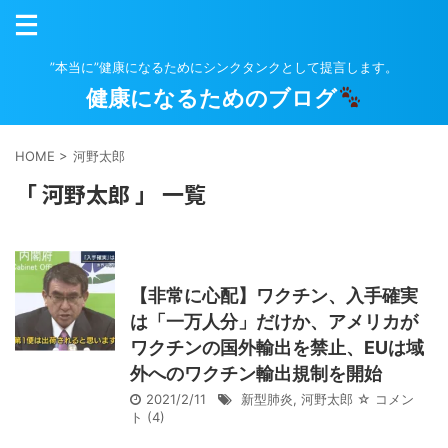
”本当に”健康になるためにシンクタンクとして提言します。
健康になるためのブログ
HOME
>
河野太郎
「 河野太郎 」 一覧
【非常に心配】ワクチン、入手確実
は「一万人分」だけか、アメリカが
ワクチンの国外輸出を禁止、EUは域
外へのワクチン輸出規制を開始
2021/2/11
新型肺炎
,
河野太郎
☆ コメン
ト
(4)