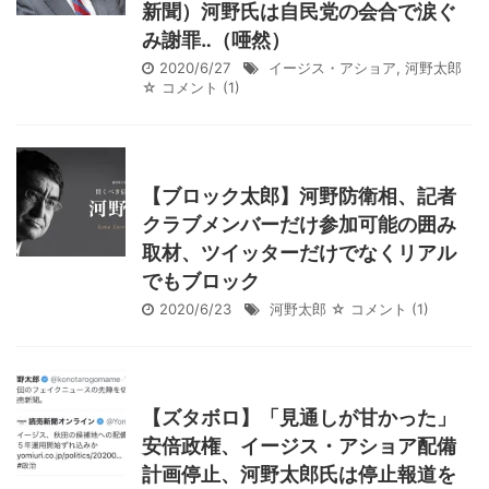
新聞）河野氏は自民党の会合で涙ぐ
み謝罪‥（唖然）
2020/6/27
イージス・アショア
,
河野太郎
☆ コメント
(1)
【ブロック太郎】河野防衛相、記者
クラブメンバーだけ参加可能の囲み
取材、ツイッターだけでなくリアル
でもブロック
2020/6/23
河野太郎
☆ コメント
(1)
【ズタボロ】「見通しが甘かった」
安倍政権、イージス・アショア配備
計画停止、河野太郎氏は停止報道を