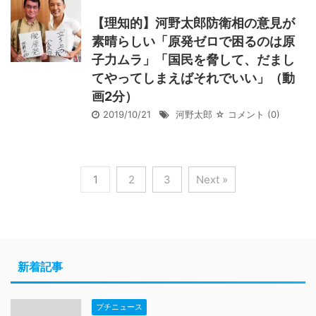
【理知的】河野太郎防衛相の意見が
素晴らしい「原発ゼロで困るのは原
子力ムラ」「国民を脅して、だまし
てやってしまえばそれでいい」（動
画2分）
2019/10/21
河野太郎
☆ コメント
(0)
1
2
3
Next »
新着記事
プチニュース