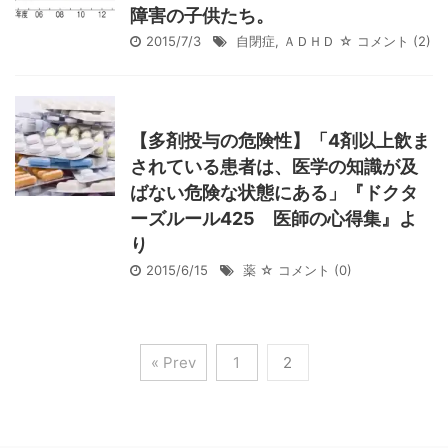
障害の子供たち。
2015/7/3
自閉症
,
ＡＤＨＤ
☆ コメント
(2)
【多剤投与の危険性】「4剤以上飲ま
されている患者は、医学の知識が及
ばない危険な状態にある」『ドクタ
ーズルール425 医師の心得集』よ
り
2015/6/15
薬
☆ コメント
(0)
« Prev
1
2