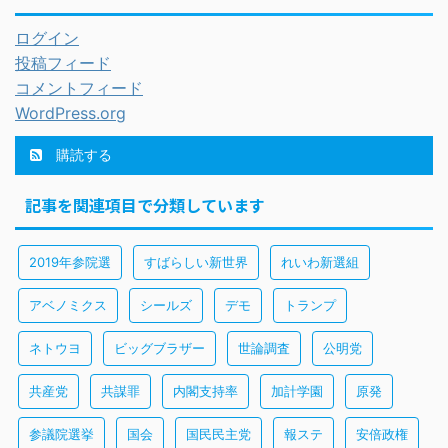
ログイン
投稿フィード
コメントフィード
WordPress.org
購読する
記事を関連項目で分類しています
2019年参院選
すばらしい新世界
れいわ新選組
アベノミクス
シールズ
デモ
トランプ
ネトウヨ
ビッグブラザー
世論調査
公明党
共産党
共謀罪
内閣支持率
加計学園
原発
参議院選挙
国会
国民民主党
報ステ
安倍政権