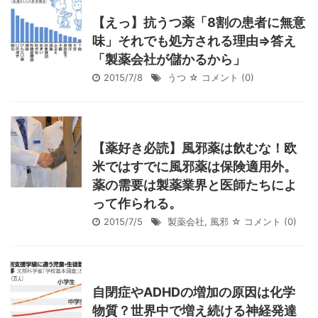
【えっ】抗うつ薬「8割の患者に無意
味」それでも処方される理由⇒答え
「製薬会社が儲かるから」
2015/7/8
うつ
☆ コメント
(0)
【薬好き必読】風邪薬は飲むな！欧
米ではすでに風邪薬は保険適用外。
薬の需要は製薬業界と医師たちによ
って作られる。
2015/7/5
製薬会社
,
風邪
☆ コメント
(0)
自閉症やADHDの増加の原因は化学
物質？世界中で増え続ける神経発達