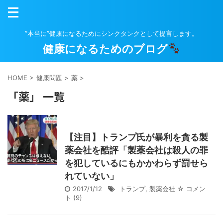
”本当に”健康になるためにシンクタンクとして提言します。
健康になるためのブログ
HOME
>
健康問題
>
薬
>
「薬」 一覧
【注目】トランプ氏が暴利を貪る製
薬会社を酷評「製薬会社は殺人の罪
を犯しているにもかかわらず罰せら
れていない」
2017/1/12
トランプ
,
製薬会社
☆ コメン
ト
(9)