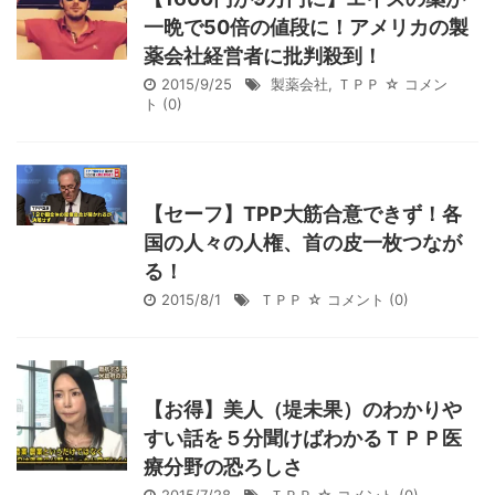
一晩で50倍の値段に！アメリカの製
薬会社経営者に批判殺到！
2015/9/25
製薬会社
,
ＴＰＰ
☆ コメン
ト
(0)
【セーフ】TPP大筋合意できず！各
国の人々の人権、首の皮一枚つなが
る！
2015/8/1
ＴＰＰ
☆ コメント
(0)
【お得】美人（堤未果）のわかりや
すい話を５分聞けばわかるＴＰＰ医
療分野の恐ろしさ