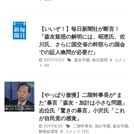
【いいぞ！】毎日新聞社が断言！
「森友疑惑の解明には、昭恵氏、佐
川氏、さらに国交省の幹部らの国会
での証人喚問が必要だ」
2017/11/23
森友学園
,
毎日新聞
☆ コメン
ト
(6)
【やっぱり傲慢】二階幹事長が”ま
た”暴言「森友・加計は小さな問題」
志位氏「驚きの暴言」小沢氏「これ
が自民党の感覚」
2017/9/20
二階幹事長
,
加計学園
,
森友学園
,
解散総選挙
☆ コメント
(21)