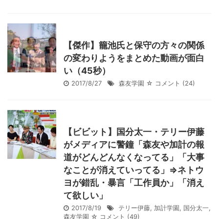
【傑作】籠池氏と保守の方々の関係
の変わりようをまとめた動画が面白
い（45秒）
2017/8/27
森友学園
☆ コメント
(24)
【ビビット】国分太一・テリー伊藤
がメディアに警鐘「森友や加計の報
道がどんどんなくなってる」「大事
なことが消えていってる」⇒ネトウ
ヨが錯乱・暴言「工作員か」「消え
て欲しい」
2017/8/19
テリー伊藤
,
加計学園
,
国分太一
,
森友学園
☆ コメント
(49)