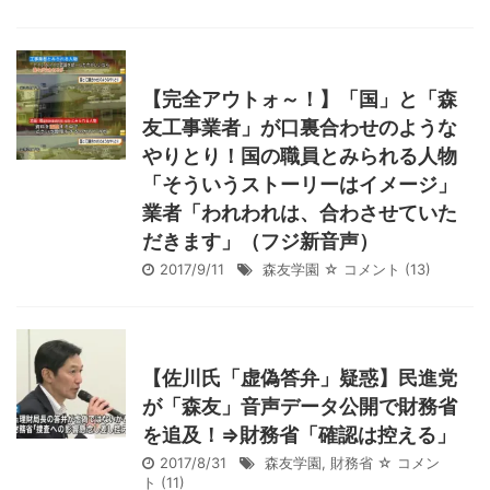
【完全アウトォ～！】「国」と「森
友工事業者」が口裏合わせのような
やりとり！国の職員とみられる人物
「そういうストーリーはイメージ」
業者「われわれは、合わさせていた
だきます」（フジ新音声）
2017/9/11
森友学園
☆ コメント
(13)
【佐川氏「虚偽答弁」疑惑】民進党
が「森友」音声データ公開で財務省
を追及！⇒財務省「確認は控える」
2017/8/31
森友学園
,
財務省
☆ コメン
ト
(11)