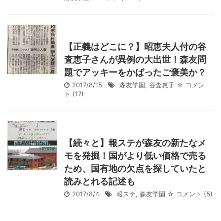
【正義はどこに？】昭恵夫人付の谷
査恵子さんが異例の大出世！森友問
題でアッキーをかばったご褒美か？
2017/8/15
森友学園
,
谷査恵子
☆ コメン
ト
(17)
【続々と】報ステが森友の新たなメ
モを発掘！国がより低い価格で売る
ため、国有地の欠点を探していたと
読みとれる記述も
2017/8/4
報ステ
,
森友学園
☆ コメント
(5)