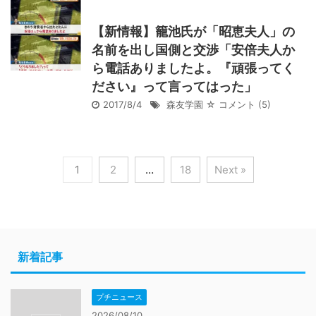
【新情報】籠池氏が「昭恵夫人」の
名前を出し国側と交渉「安倍夫人か
ら電話ありましたよ。『頑張ってく
ださい』って言ってはった」
2017/8/4
森友学園
☆ コメント
(5)
1
2
…
18
Next »
新着記事
プチニュース
2026/08/10