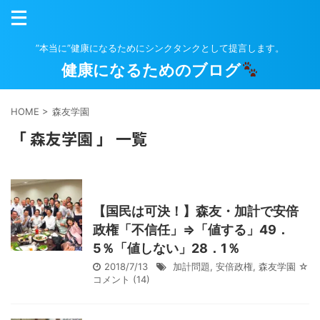
”本当に”健康になるためにシンクタンクとして提言します。
健康になるためのブログ
HOME
>
森友学園
「 森友学園 」 一覧
【国民は可決！】森友・加計で安倍
政権「不信任」⇒「値する」49．
5％「値しない」28．1％
2018/7/13
加計問題
,
安倍政権
,
森友学園
☆
コメント
(14)