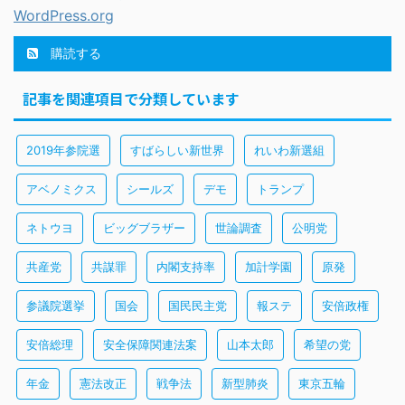
WordPress.org
購読する
記事を関連項目で分類しています
2019年参院選
すばらしい新世界
れいわ新選組
アベノミクス
シールズ
デモ
トランプ
ネトウヨ
ビッグブラザー
世論調査
公明党
共産党
共謀罪
内閣支持率
加計学園
原発
参議院選挙
国会
国民民主党
報ステ
安倍政権
安倍総理
安全保障関連法案
山本太郎
希望の党
年金
憲法改正
戦争法
新型肺炎
東京五輪