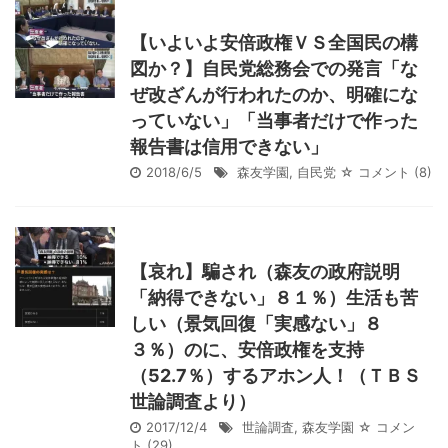
【いよいよ安倍政権ＶＳ全国民の構
図か？】自民党総務会での発言「な
ぜ改ざんが行われたのか、明確にな
っていない」「当事者だけで作った
報告書は信用できない」
2018/6/5
森友学園
,
自民党
☆ コメント
(8)
【哀れ】騙され（森友の政府説明
「納得できない」８１％）生活も苦
しい（景気回復「実感ない」８
３％）のに、安倍政権を支持
（52.7％）するアホン人！（ＴＢＳ
世論調査より）
2017/12/4
世論調査
,
森友学園
☆ コメン
ト
(29)